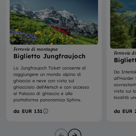
Ferrovie di montagna
Ferrovie 
Biglietto Jungfraujoch
Biglie
Lo Jungfraujoch Ticket consente di
Da Interla
raggiungere un mondo alpino di
all’Harder
ghiaccio e neve con vista sul
sovrastant
ghiacciaio dell’Aletsch e con accesso
vista sui l
al Palazzo di ghiaccio e alla
località u
piattaforma panoramica Sphinx.
da
EUR 131
da
EUR 