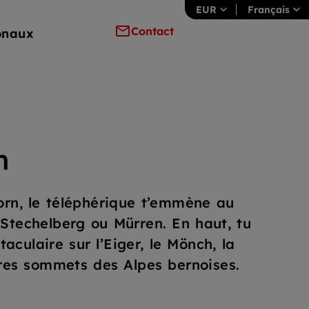
EUR
Français
Contact
onaux
n
horn, le téléphérique t’emmène au
 Stechelberg ou Mürren. En haut, tu
culaire sur l’Eiger, le Mönch, la
es sommets des Alpes bernoises.