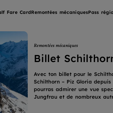
alf Fare Card
Remontées mécaniques
Pass régi
Remontées mécaniques
Billet Schilthor
Avec ton billet pour le Schilt
Schilthorn – Piz Gloria depuis
pourras admirer une vue specta
Jungfrau et de nombreux autr