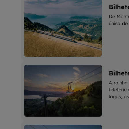
Bilhe
De Montr
única do
Bilhet
A rainha
teleféri
lagos, os