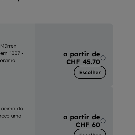
 Mürren
a partir de
 em “007 -
anorama
CHF 45.70
Escolher
s acima do
a partir de
erece uma
CHF 60