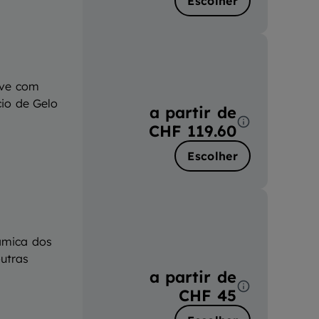
Escolher
eve com
cio de Gelo
a partir de
CHF 119.60
Escolher
râmica dos
utras
a partir de
CHF 45