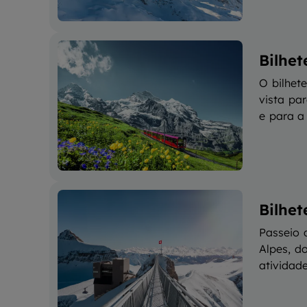
Bilhe
O bilhet
vista par
e para a
Bilhet
Passeio 
Alpes, d
atividade