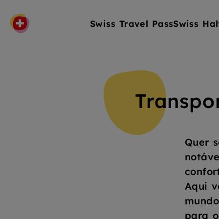
Swiss Travel Pass
Swiss Hal
Transpo
Quer s
notáve
confor
Aqui v
mundo 
para o