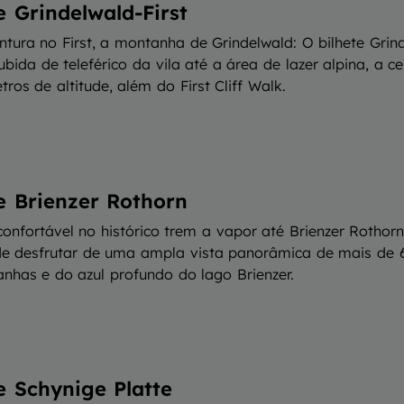
e Grindelwald-First
ntura no First, a montanha de Grindelwald: O bilhete Grind
subida de teleférico da vila até a área de lazer alpina, a c
ros de altitude, além do First Cliff Walk.
e Brienzer Rothorn
confortável no histórico trem a vapor até Brienzer Rothor
e desfrutar de uma ampla vista panorâmica de mais de 
nhas e do azul profundo do lago Brienzer.
e Schynige Platte