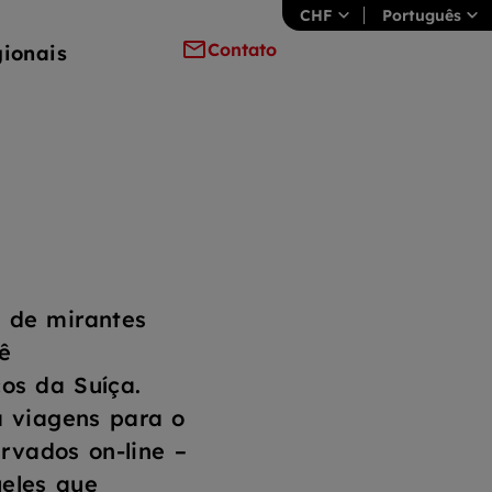
CHF
Português
Contato
gionais
 de mirantes
ê
cos da Suíça.
a viagens para o
rvados on-line –
eles que