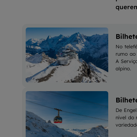
querem
Bilhet
No telef
rumo ao 
A Serviç
alpino.
Bilhete
De Engel
nível do
variedad