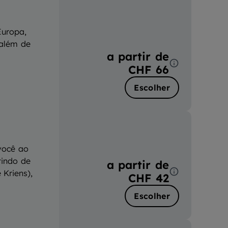
Europa,
 além de
a partir de
CHF 66
Escolher
você ao
tindo de
a partir de
Kriens),
CHF 42
Escolher