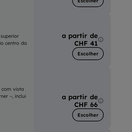
Escolher
a partir de
superior
CHF 41
do centro da
Escolher
 com vista
a partir de
er –, inclui
CHF 66
Escolher