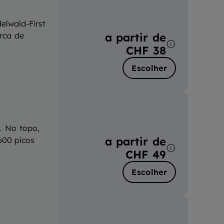
elwald-First
a partir de
erca de
CHF 38
Escolher
n. No topo,
a partir de
600 picos
CHF 49
Escolher