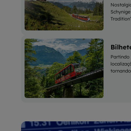
Nostalgi
Schynige 
Tradition
Bilhe
Partindo
localiza
tornando